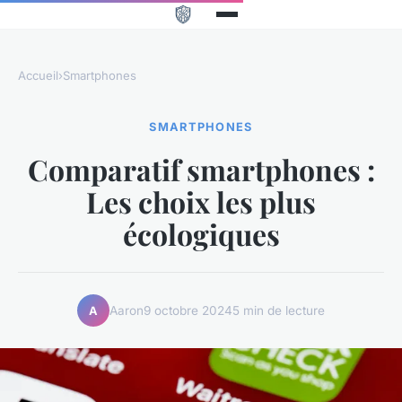
Accueil
›
Smartphones
SMARTPHONES
Comparatif smartphones :
Les choix les plus
écologiques
Aaron
9 octobre 2024
5 min de lecture
A