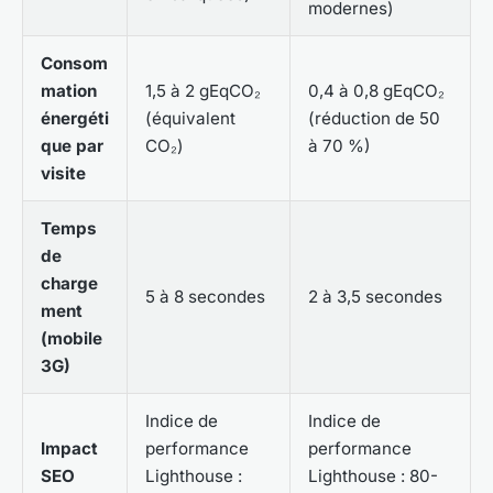
modernes)
Consom
mation
1,5 à 2 gEqCO₂
0,4 à 0,8 gEqCO₂
énergéti
(équivalent
(réduction de 50
que par
CO₂)
à 70 %)
visite
Temps
de
charge
5 à 8 secondes
2 à 3,5 secondes
ment
(mobile
3G)
Indice de
Indice de
Impact
performance
performance
SEO
Lighthouse :
Lighthouse : 80-